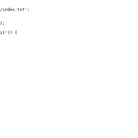
/index.txt';

it')) {
